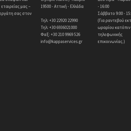
εταιρείας μας –
19500 - Αττική - Ελλάδα
- 16:00
νεργάτη σας στον
Σάββατο 9:00 - 15
Τηλ: +30 22920 22990
(Για ραντεβού εκ
Τηλ: +30 6936021000
ωραρίου κατόπιν
Φαξ: +30 210 9969 526
τηλεφωνικής
info@kappaservices.gr
επικοινωνίας.)