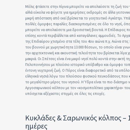
Μόλις φτάσετε στην Αίγινα μπορείτε να απολαύσετε τη ζωή του
αλλά εύκολα να φύγετε για ημερήσιες εκδρομές σε άλλα γειτονικά
μικρή απόσταση από εκεί βρίσκεται το γοητευτικό Αγκίστρι. Υπ
πολλές όμορφες παραλίες διασκορπισμένες σε όλο το νησί, όπ
μπορείτε να απολαύσετε μια δροσιστική βουτιά. Η Επίδαυρος πο
επίσης κοντά περιβάλλεται από καταγάλανες αμμουδιές. Το Αρχ
της Επιδαύρου χτισμένο στα τέλη του 4ου αιώνα π.χ. Αιώνα στις
του βουνού με χωρητικότητα 13.000 θέσεων, το οποίο είναι γνω
την αρχιτεκτονική και ακουστική τελειότητα του βρίσκεται λίγα χ
μακριά. Οι Σπέτσες είναι ένα μικρό νησί πολύ κοντά στην ακτή τη
Πελοποννήσου με πλούσιο ιστορικό υπόβαθρο και όμορφο τοπί
έντονη νυχτερινή ζωή. Ο Πόρος είναι διαφορετικό από τα υπόλο
ελληνικά νησιά λόγω του πλούσιου φυσικού πευκοδάσους που 
το μεγαλύτερο μέρος του νησιού. Η Ύδρα είναι το πιο διάσημο 
Αργοσαρωνικού κόλπου με τον «κοσμοπολίτικο χαρακτήρα» το
υπόσχεται αξέχαστες στιγμές σε όλες τις εποχές.
Κυκλάδες & Σαρωνικός κόλπος – 
ημέρες