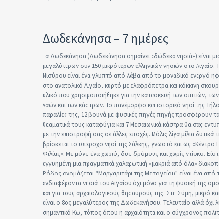
Δωδεκάνησα – 7 ημέρες
Τα Δωδεκάνησα (Δωδεκάνησα σημαίνει «δώδεκα νησιά») είναι μι
μεγαλύτερων συν 150 μικρότερων ελληνικών νησιών στο Αιγαίο. Τ
Νισύρου είναι ένα γλυπτό από λάβα από το μοναδικό ενεργό ηφ
στο ανατολικό Αιγαίο, κυρτό με ελαφρόπετρα και κόκκινη σκουρι
υλικό που χρησιμοποιήθηκε για την κατασκευή των σπιτιών, των
ναών και των κάστρων. Το πανέμορφο και ιστορικό νησί της Τήλου
παραλίες της, 12 βουνά με φυσικές πηγές πηγής προσφέρουν τ
θεαματικά τους καταφύγια και 7 Μεσαιωνικά κάστρα θα σας εντ
με την επιστροφή σας σε άλλες εποχές. Μόλις λίγα μίλια δυτικά
βρίσκεται το υπέροχο νησί της Χάλκης, γνωστό και ως «Κέντρο Ε
Φιλίας». Με μόνο ένα χωριό, δυο δρόμους και χωρίς ντίσκο. Είστ
εγγυημένη μια πραγματικά χαλαρωτική «μακριά από όλα» διακοπέ
Ρόδος ονομάζεται “Μαργαριτάρι της Μεσογείου” είναι ένα από τ
ενδιαφέροντα νησιά του Αιγαίου όχι μόνο για τη φυσική της ομ
και για τους αρχαιολογικούς θησαυρούς της. Στη Σύμη, μικρό κα
είναι ο 8ος μεγαλύτερος της Δωδεκανήσου. Τελευταίο αλλά όχι 
σημαντικό Κω, τόπος όπου η αρχαιότητα και ο σύγχρονος πολι