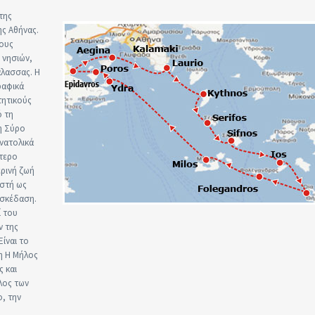
της
ης Αθήνας.
τους
 νησιών,
άλασσας. Η
ραφικά
τητικούς
ό τη
η Σύρο
νατολικά
ότερο
ερινή ζωή
ωστή ως
ασκέδαση.
ί του
ν της
ίναι το
η Η Μήλος
ς και
λος των
, την