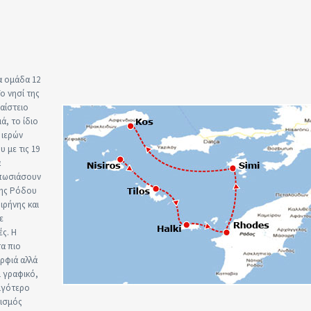
α ομάδα 12
ο νησί της
αίστειο
ά, το ίδιο
 ιερών
 με τις 19
α
υπωσιάσουν
 της Ρόδου
ιρήνης και
ε
ς. Η
α πιο
ορφιά αλλά
ι γραφικό,
λιγότερο
τισμός