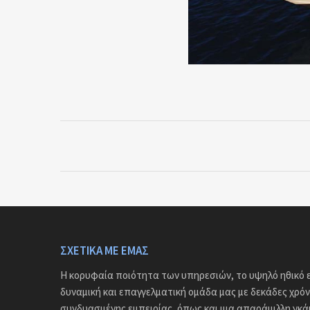
ΣΧΕΤΙΚΆ ΜΕ ΕΜΆΣ
Η κορυφαία ποιότητα των υπηρεσιών, το υψηλό ηθικό ε
δυναμική και επαγγελματική ομάδα μας με δεκάδες χρόν
συνδυασμένης εμπειρίας, όπως και μια απαράμιλλη γκ