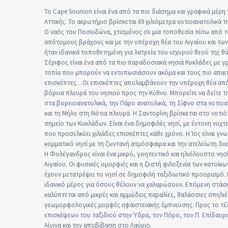
Το Cape Sounion είναι ένα από τα πιο διάσημα και γραφικά μέρη 
Αττικής. Το ακρωτήριο βρίσκεται 69 χιλιόμετρα νοτιοανατολικά τ
Ο ναός του Ποσειδώνα, χτισμένος σε μια τοποθεσία πίσω από 
απότομους βράχους και με την υπέροχη θέα του Αιγαίου και των
ήταν ιδανικά τοποθετημένη για λατρεία του ισχυρού θεού της θ
Σέριφος είναι ένα από τα πιο παραδοσιακά νησιά Κυκλάδες με γ
τοπία που μπορούν να εντυπωσιάσουν ακόμα και τους πιο απαι
επισκέπτες. . Οι επισκέπτες απολαμβάνουν την υπέροχη θέα απ
βόρεια πλευρά του νησιού προς την Κύθνο. Μπορείτε να δείτε τ
στα βορειοανατολικά, την Πάρο ανατολικά, τη Σίφνο στα νοτιοα
και τη Μήλο στη Νότια πλευρά. Η Σαντορίνη βρίσκεται στο νοτι
σημείο των Κυκλάδων. Είναι ένα δημοφιλές νησί, με έντονη νυχτ
που προσελκύει χιλιάδες επισκέπτες κάθε χρόνο. Η Ίος είναι γν
κομματικό νησί με τη ζωντανή ατμόσφαιρα και την ατελείωτη δι
Η Φολέγανδρος είναι ένα μικρό, γοητευτικό και ηλιόλουστο νησ
Αιγαίου. Οι φυσικές ομορφιές και η ζεστή φιλοξενία των κατοίκω
έχουν μετατρέψει το νησί σε δημοφιλή ταξιδιωτικό προορισμό. Ε
ιδανικό μέρος για όσους θέλουν να χαλαρώσουν. Επόμενη στάσ
καλύπτεται από μικρές και αμμώδεις παραλίες, θαλάσσιες σπηλιέ
γεωμορφολογικές μορφές ηφαιστειακής έμπνευσης. Προς το τέ
επισκέψεων του ταξιδιού στην Ύδρα, τον Πόρο, τον Π. Επίδαυρο
Αίγινα και την αποβίβαση στο Λαύριο.