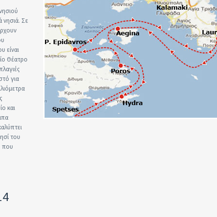
 νησιού
 νησιά. Σε
άρχουν
ου
υ είναι
αίο Θέατρο
 πλαγιές
στό για
ιλιόμετρα
ς
ο και
ιπα
καλύπτει
νησί του
υ που
14