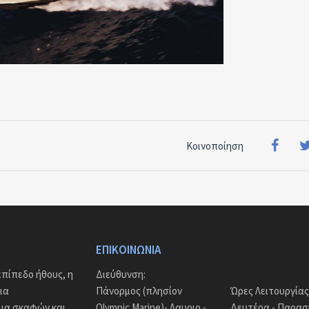
Κοινοποίηση
ΕΠΙΚΟΙΝΩΝΊΑ
πίπεδο ήθους, η
Διεύθυνση:
ια
Πάνορμος (πλησίον
Ώρες Λειτουργίας
άμα σκαφών και
Olympic Marine)- Λαυριο -
Δευτέρα - Παρασκ