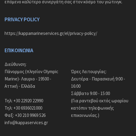
επόμενο καλύτερο συνεργάτη σας στον κόσμο του γιώτινγκ.
PRIVACY POLICY
https://kappamarineservices.gr/el/privacy-policy/
ΕΠΙΚΟΙΝΩΝΊΑ
Διεύθυνση:
Πάνορμος (πλησίον Olympic
Ώρες Λειτουργίας:
Marine)- Λαυριο - 19500 -
Δευτέρα - Παρασκευή 9:00 -
Αττική - Ελλάδα
16:00
Σάββατο 9:00 - 15:00
Τηλ: +30 22920 22990
(Για ραντεβού εκτός ωραρίου
Τηλ: +30 6936021000
κατόπιν τηλεφωνικής
Φαξ: +30 210 9969 526
επικοινωνίας.)
info@kappaservices.gr