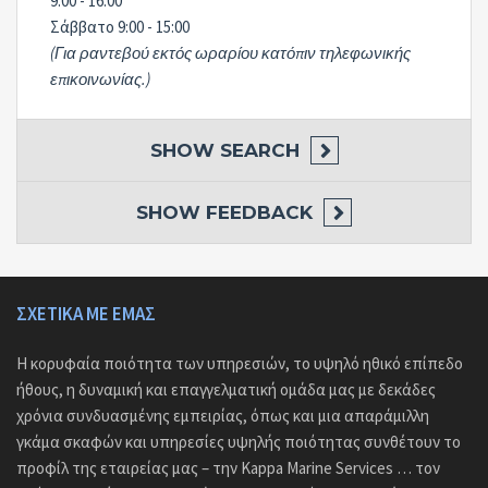
9:00 - 16:00
Σάββατο 9:00 - 15:00
(Για ραντεβού εκτός ωραρίου κατόπιν τηλεφωνικής
επικοινωνίας.)
SHOW
SEARCH
SHOW
FEEDBACK
ΣΧΕΤΙΚΆ ΜΕ ΕΜΆΣ
Η κορυφαία ποιότητα των υπηρεσιών, το υψηλό ηθικό επίπεδο
ήθους, η δυναμική και επαγγελματική ομάδα μας με δεκάδες
χρόνια συνδυασμένης εμπειρίας, όπως και μια απαράμιλλη
γκάμα σκαφών και υπηρεσίες υψηλής ποιότητας συνθέτουν το
προφίλ της εταιρείας μας – την Kappa Marine Services … τον