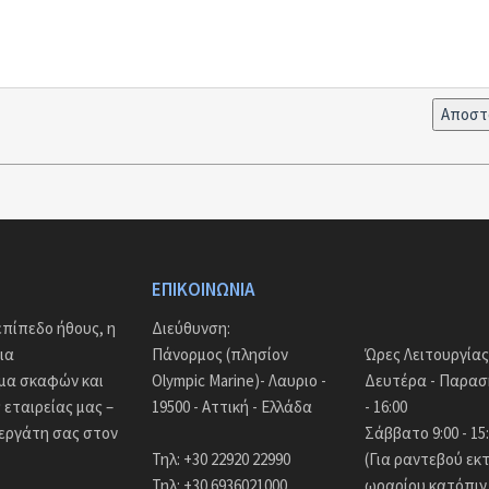
ΕΠΙΚΟΙΝΩΝΊΑ
πίπεδο ήθους, η
Διεύθυνση:
ια
Πάνορμος (πλησίον
Ώρες Λειτουργίας
άμα σκαφών και
Olympic Marine)- Λαυριο -
Δευτέρα - Παρασκ
εταιρείας μας –
19500 - Αττική - Ελλάδα
- 16:00
νεργάτη σας στον
Σάββατο 9:00 - 15
Τηλ: +30 22920 22990
(Για ραντεβού εκ
Τηλ: +30 6936021000
ωραρίου κατόπιν