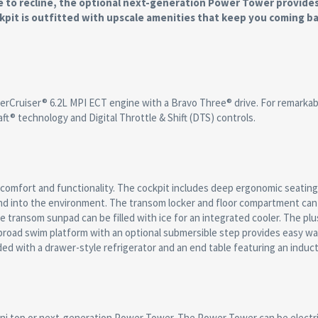
ce to recline, the optional next-generation Power Tower provide
it is outfitted with upscale amenities that keep you coming ba
erCruiser® 6.2L MPI ECT engine with a Bravo Three® drive. For remarkab
t® technology and Digital Throttle & Shift (DTS) controls.
 comfort and functionality. The cockpit includes deep ergonomic seating
end into the environment. The transom locker and floor compartment ca
e transom sunpad can be filled with ice for an integrated cooler. The pl
 broad swim platform with an optional submersible step provides easy w
d with a drawer-style refrigerator and an end table featuring an induc
mini top or next-generation Power Tower. The Power Tower can be electri