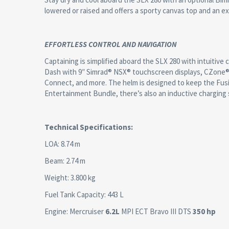
lowered or raised and offers a sporty canvas top and an e
EFFORTLESS CONTROL AND NAVIGATION
Captaining is simplified aboard the SLX 280 with intuitive
Dash with 9″ Simrad® NSX® touchscreen displays, CZone® d
Connect, and more. The helm is designed to keep the Fusio
Entertainment Bundle, there’s also an inductive charging 
Technical Specifications:
LOA: 8.74 m
Beam: 2.74 m
Weight: 3.800 kg
Fuel Tank Capacity: 443 L
Engine: Mercruiser
6.2L
MPI ECT Bravo III DTS
350
hp