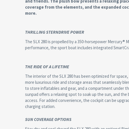
and friends. The plush bow presents a relaxing pla
coverage from the elements, and the expanded cockp
more.
THRILLING STERNDRIVE POWER
The SLX 280 is propelled by a 350-horsepower Mercury® M
performance, the sport boat includes integrated SmartCraf
THE RIDE OF A LIFETIME
The interior of the SLX 280 has been optimized for space,
more luxurious ride and storage areas that seamlessly bl
to store inflatables and gear, and a compartment under th
sunpad offers a relaxing spot to soak up the sun, and the
access. For added convenience, the cockpit can be upgrade
charging station.
SUN COVERAGE OPTIONS
Stay dry and cool aboard the SLX 280 with an optional Bi