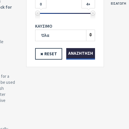
s
ΕΙΣΑΓΩΓΗ
0
4+
ck for
ΚΑΥΣΙΜΟ
Όλα
le
ΑΝΑΖΉΤΗΣΗ
RESET
 for a
n be used
ush
ater
tive
cally