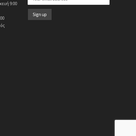
ευή 9:00
:00
τός