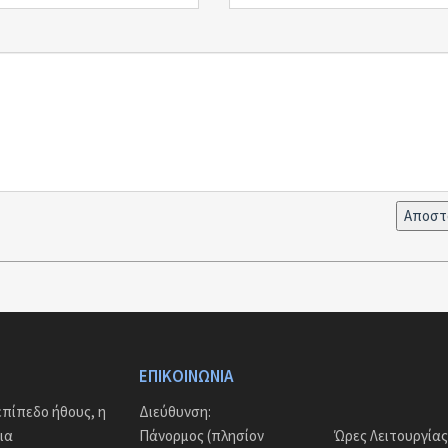
ΕΠΙΚΟΙΝΩΝΊΑ
πίπεδο ήθους, η
Διεύθυνση:
ια
Πάνορμος (πλησίον
Ώρες Λειτουργίας