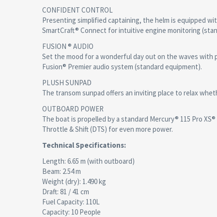
CONFIDENT CONTROL
Presenting simplified captaining, the helm is equipped wi
SmartCraft® Connect for intuitive engine monitoring (sta
FUSION ® AUDIO
Set the mood for a wonderful day out on the waves with 
Fusion® Premier audio system (standard equipment).
PLUSH SUNPAD
The transom sunpad offers an inviting place to relax wheth
OUTBOARD POWER
The boat is propelled by a standard Mercury® 115 Pro XS®
Throttle & Shift (DTS) for even more power.
Technical Specifications:
Length: 6.65 m (with outboard)
Beam: 2.54 m
Weight (dry): 1.490 kg
Draft: 81 / 41 cm
Fuel Capacity: 110L
Capacity: 10 People