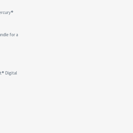
Mercury®
ndle for a
® Digital