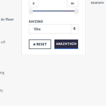
ΕΙΣΑΓΩΓΗ
0
4+
 in-floor
ΚΑΥΣΙΜΟ
Όλα
-off
ΑΝΑΖΉΤΗΣΗ
RESET
ing
ty.