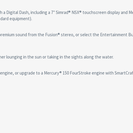
th a Digital Dash, including a 7″ Simrad® NSX® touchscreen display and 
ndard equipment).
premium sound from the Fusion® stereo, or select the Entertainment Bu
er lounging in the sun or taking in the sights along the water.
 engine, or upgrade to a Mercury® 150 FourStroke engine with SmartCraft