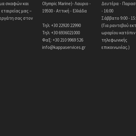
άμα σκαφών και
Olympic Marine)- Λαυριο -
Δευτέρα - Παρασκ
εταιρείας μας –
19500 - Αττική - Ελλάδα
- 16:00
νεργάτη σας στον
Σάββατο 9:00 - 15
Τηλ: +30 22920 22990
(Για ραντεβού εκ
Τηλ: +30 6936021000
ωραρίου κατόπιν
Φαξ: +30 210 9969 526
τηλεφωνικής
info@kappaservices.gr
επικοινωνίας.)