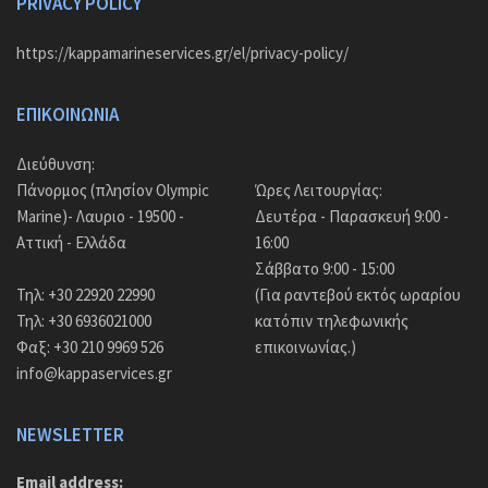
PRIVACY POLICY
https://kappamarineservices.gr/el/privacy-policy/
ΕΠΙΚΟΙΝΩΝΊΑ
Διεύθυνση:
Πάνορμος (πλησίον Olympic
Ώρες Λειτουργίας:
Marine)- Λαυριο - 19500 -
Δευτέρα - Παρασκευή 9:00 -
Αττική - Ελλάδα
16:00
Σάββατο 9:00 - 15:00
Τηλ: +30 22920 22990
(Για ραντεβού εκτός ωραρίου
Τηλ: +30 6936021000
κατόπιν τηλεφωνικής
Φαξ: +30 210 9969 526
επικοινωνίας.)
info@kappaservices.gr
NEWSLETTER
Email address: